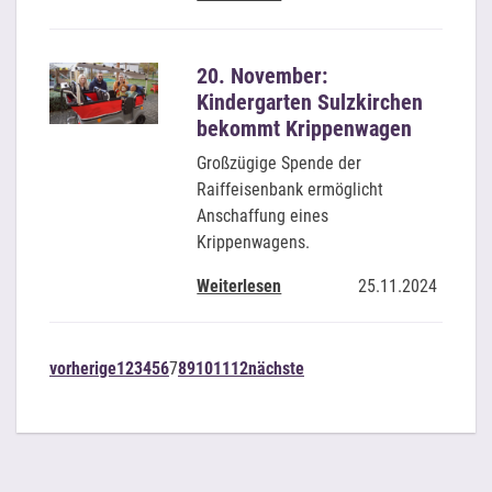
20. November:
Kindergarten Sulzkirchen
bekommt Krippenwagen
Großzügige Spende der
Raiffeisenbank ermöglicht
Anschaffung eines
Krippenwagens.
Weiterlesen
25.11.2024
vorherige
1
2
3
4
5
6
7
8
9
10
11
12
nächste