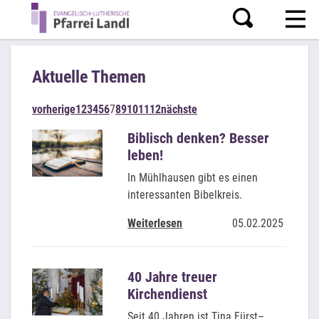
Aktuelle Themen
vorherige
1
2
3
4
5
6
7
8
9
10
11
12
nächste
Biblisch denken? Besser
leben!
In Mühlhausen gibt es einen
interessanten Bibelkreis.
Weiterlesen
05.02.2025
40 Jahre treuer
Kirchendienst
Seit 40 Jahren ist Tina Fürst–